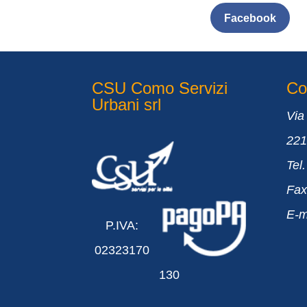
Facebook
CSU Como Servizi
Con
Urbani srl
Via
22
Tel
Fax
E-m
P.IVA:
02323170
130