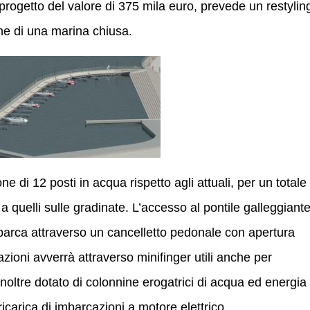
l progetto del valore di 375 mila euro, prevede un restylin
ne di una marina chiusa.
e di 12 posti in acqua rispetto agli attuali, per un totale 
e a quelli sulle gradinate. L’accesso al pontile galleggiant
ti barca attraverso un cancelletto pedonale con apertura
zioni avverrà attraverso minifinger utili anche per
 inoltre dotato di colonnine erogatrici di acqua ed energia
ricarica di imbarcazioni a motore elettrico.