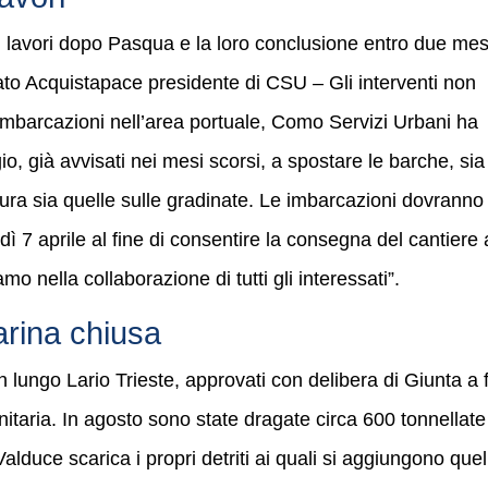
i lavori dopo Pasqua e la loro conclusione entro due mes
ato Acquistapace presidente di CSU – Gli interventi non
imbarcazioni nell’area portuale, Como Servizi Urbani ha
eggio, già avvisati nei mesi scorsi, a spostare le barche, sia
ttura sia quelle sulle gradinate. Le imbarcazioni dovranno
ì 7 aprile al fine di consentire la consegna del cantiere 
mo nella collaborazione di tutti gli interessati”.
arina chiusa
 in lungo Lario Trieste, approvati con delibera di Giunta a 
itaria. In agosto sono state dragate circa 600 tonnellate
Valduce scarica i propri detriti ai quali si aggiungono quel