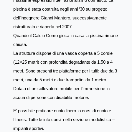
massime espressioni del razionalismo comasco. La
piscina è stata
c
ostruita negli anni ‘30 su progetto
dell’ingegnere Gianni Mantero, successivamente
ristrutturata e riaperta nel 2007.
Q
uando il Calcio Como gioca in casa la piscina rimane
chiusa.
La struttura dispone di una vasca coperta a 5 corsie
(12×25 metri) con profondità degradante da 1,50 a 4
metri. Sono presenti tre piattaforme per i tuffi: due da 3
metri, una da 5 metri e due trampolini da 1 metro.
Dotata di un sollevatore mobile per l’immersione in
acqua di persone con disabilità motorie.
E’ possibile praticare nuoto libero o corsi di nuoto e
fitness. Tutte le info corsi nella sezione modulistica –
impianti sportivi.