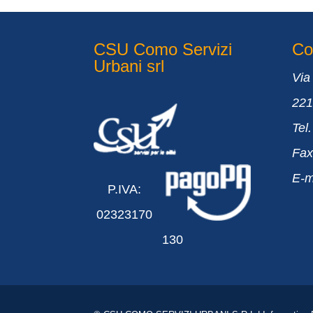
CSU Como Servizi
Con
Urbani srl
Via
22
Tel
Fax
E-m
P.IVA:
02323170
130